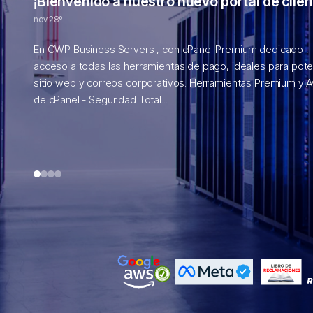
¡Bienvenido a nuestro nuevo portal de clien
nov 28º
uevo
En CWP Business Servers , con cPanel Premium dedicado , 
acceso a todas las herramientas de pago, ideales para pote
a tu
sitio web y correos corporativos: Herramientas Premium y 
de cPanel - Seguridad Total...
1
2
3
4